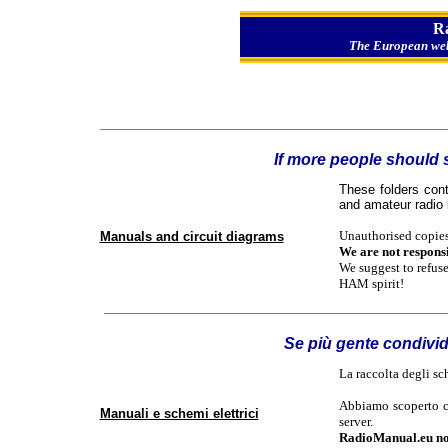
R
The European web
If more people should s
These folders con
and amateur radio
U
nauthorised copies
Manuals and circuit diagrams
We are not responsib
We suggest to refuse
HAM spirit!
Se più gente condivi
La raccolta degli sc
Abbiamo scoperto c
Manuali e schemi elettrici
server.
RadioManual.eu non