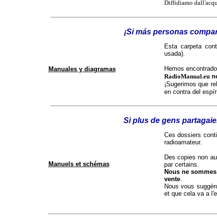
Diffidiamo dall'acqu
¡Si más personas compar
Esta carpeta cont
usada).
Hemos encontrado 
Manuales y diagramas
RadioManual.eu
no
¡Sugerimos que r
en contra del espír
Si plus de gens partagaie
Ces dossiers conti
radioamateur.
Des copies non au
Manuels et schémas
par certains.
Nous ne sommes p
vente
.
Nous vous suggéro
et que cela va a l'